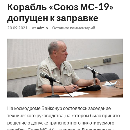
Корабль «Союз МС-19»
допущен к заправке
20.09.2021
-
от
admin
-
Оставьте комментарий
На космодроме Байконур состоялось заседание
технического руководства, на котором было принято
решение о допуске транспортного пилотируемого
корабля «Союз МС-19» к заправке. В понедельник