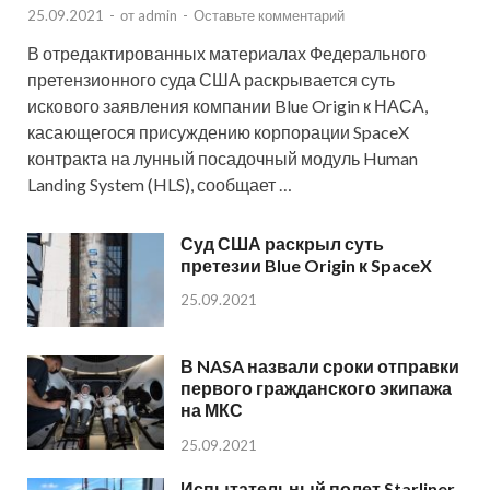
25.09.2021
-
от
admin
-
Оставьте комментарий
В отредактированных материалах Федерального
претензионного суда США раскрывается суть
искового заявления компании Blue Origin к НАСА,
касающегося присуждению корпорации SpaceX
контракта на лунный посадочный модуль Human
Landing System (HLS), сообщает …
Суд США раскрыл суть
претезии Blue Origin к SpaceX
25.09.2021
В NASA назвали сроки отправки
первого гражданского экипажа
на МКС
25.09.2021
Испытательный полет Starliner