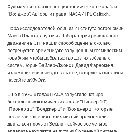
Художественная концепция космического корабля
“Вояджер”. Авторы и права: NASA / JPL-Caltech.
Пара исследователей, один из Института астрономии
Макса Планка, другой из Лаборатории реактивного
движения в CIT, нашли способ оценить, сколько
потребуется времени уже запущенным
космическим
кораблям, чтобы добраться до других звёздных
систем. Корин Байлер-Джонс и Дэвид Фарноккья
изложили свои выводы в статье, которую разместили
на сайте
arXivOrg
.
Еще в 1970-х годах НАСА запустило четыре
беспилотных космических зонда: “Пионер 10”,
“Пионер 11”, “Вояджер 1” и “Вояджер 2”, которые
после завершения своих миссий продолжили
двигаться прочь от Земли – сейчас все четыре
аппарата находятся на пути из Солнечной системы,