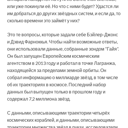
или уже покинули её. Но что с ними будет? Удастся ли
им добраться до других звёздных систем, и если да, то
сколько времени это займёт у них?
Это те вопросы, которые задали себе Бэйлер-Джонс
и Дэвид Фарноккья. Чтобы найти возможные ответы,
они использовали данные, собранные зондом “Гайя”.
Он был запущен Европейским космическим
агентством в 2013 году и работал в точке Лагранжа,
находящейся за пределами земной орбиты. Он
собрал информацию о миллиарде звёзд, в том числе
об их траекториях в космосе. Последний набор
данных был выпущен только в прошлом году и
содержал 7,2 миллиона звёзд.
С данными, описывающими траектории четырёх
космических кораблей, и данными, описывающими
траектории множества звёзд в руках, исследователи