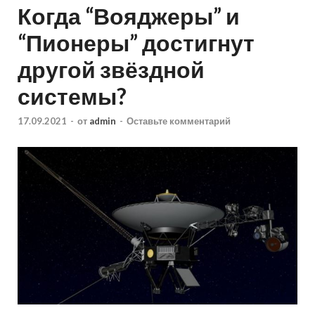
Когда “Вояджеры” и
“Пионеры” достигнут
другой звёздной
системы?
17.09.2021
-
от
admin
-
Оставьте комментарий