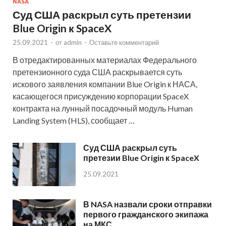
NASA
Суд США раскрыл суть претензии
Blue Origin к SpaceX
25.09.2021
-
от
admin
-
Оставьте комментарий
В отредактированных материалах Федерального
претензионного суда США раскрывается суть
искового заявления компании Blue Origin к НАСА,
касающегося присуждению корпорации SpaceX
контракта на лунный посадочный модуль Human
Landing System (HLS), сообщает …
Суд США раскрыл суть
претезии Blue Origin к SpaceX
25.09.2021
В NASA назвали сроки отправки
первого гражданского экипажа
на МКС