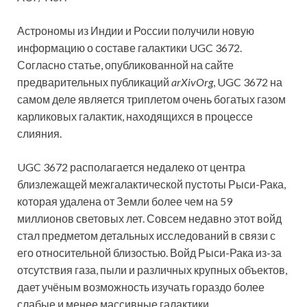
Астрономы из Индии и России получили новую
информацию о составе галактики UGC 3672.
Согласно статье, опубликованной на сайте
предварительных публикаций
arXivOrg
, UGC 3672 на
самом деле
является триплетом очень богатых газом
карликовых галактик, находящихся в процессе
слияния.
UGC 3672 располагается недалеко от центра
близлежащей межгалактической пустоты Рыси-Рака,
которая удалена от Земли более чем на 59
миллионов световых лет. Совсем недавно этот войд
стал предметом детальных исследований в связи с
его относительной близостью. Войд Рыси-Рака из-за
отсутствия газа, пыли и различных крупных объектов,
дает учёным возможность изучать гораздо более
слабые и менее массивные галактики.