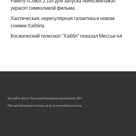
Ракету «Союз-2.1а» для запуска «киноэкипажа»
украсят символикой фильма
Хаотическая, нерегулярная галактика в новом
снимке Хаббла
Космический телескоп “Хаббл” показал Мессье 64
На сайте могут быть опубликованы материалы 18+!
При цитировании ссылка на источник обязательна.