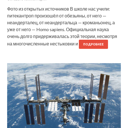
Фото из открытых источников В школе нас учили:
питекантроп произошёл от обезьяны, от него —
неандерталец, от неандертальца — кроманьонец, а
уже от него — Homo sapiens. Официальная наука
очень долго придерживалась этой теории, несмотря
на многочисленные нестыковки и
ПОДРОБНЕЕ