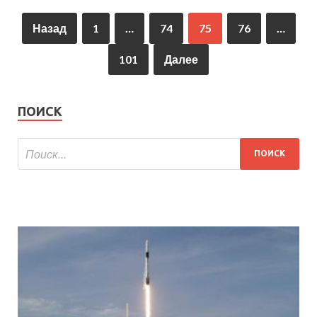
Назад
1
…
74
75
76
…
101
Далее
ПОИСК