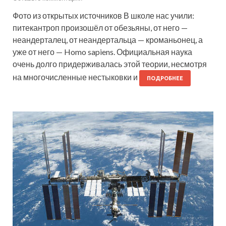
Фото из открытых источников В школе нас учили:
питекантроп произошёл от обезьяны, от него —
неандерталец, от неандертальца — кроманьонец, а
уже от него — Homo sapiens. Официальная наука
очень долго придерживалась этой теории, несмотря
на многочисленные нестыковки и
ПОДРОБНЕЕ